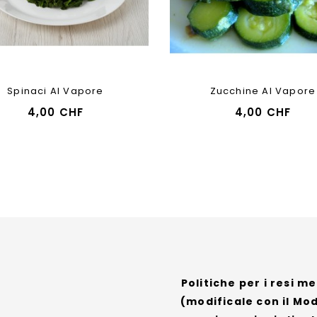
Spinaci Al Vapore
Zucchine Al Vapore
4,00 CHF
4,00 CHF
Politiche per i resi m
(modificale con il Mo