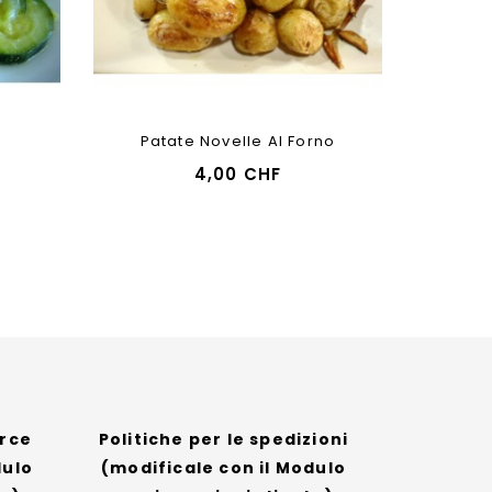
Patate Novelle Al Forno
4,00 CHF
erce
Politiche per le spedizioni
dulo
(modificale con il Modulo